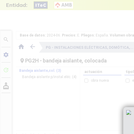
Entidad:
Base de datos:
2024-06.
Precios:
E.
Pliegos:
España.
Volumen obra
search
home
arrow_back
PG -
INSTALACIONES ELÉCTRICAS, DOMÓTICA,..
settings
PG2H -
bandeja aislante, colocada
place
update
bandeja aislante,col. (3)
actuación
tipo
bandeja aislante p/instal.eléc. (4)
obra nueva
e