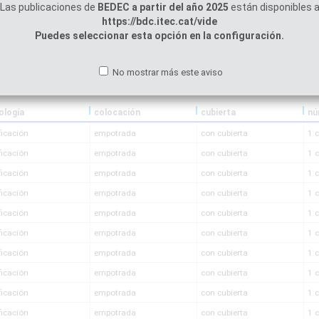
Las publicaciones de
BEDEC a partir del año 2025
están disponibles 
https://bdc.itec.cat/vide
Puedes seleccionar esta opción en la configuración.
No mostrar más este aviso
ología
colocación
cubierta
ficación
empotrada
con cubierta
1 
ficación
empotrada
con cubierta
1 
ficación
empotrada
con cubierta
1 
ficación
empotrada
con cubierta
1 
ficación
empotrada
con cubierta
1 
ficación
empotrada
con cubierta
1 
ficación
empotrada
con cubierta
1 
ficación
empotrada
con cubierta
1 
ficación
empotrada
con cubierta
1 
ficación
empotrada
con cubierta
1 