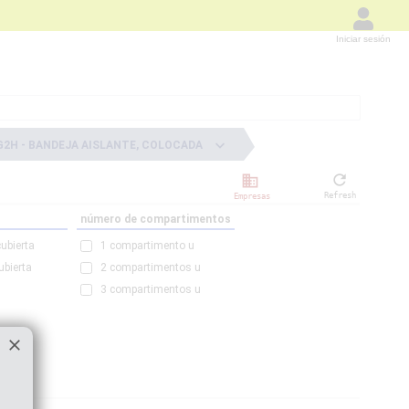
Iniciar sesión
keyboard_arrow_down
G2H -
BANDEJA AISLANTE, COLOCADA
refresh
business
Refresh
Empresas
número de compartimentos
ubierta
1 compartimento u
ubierta
2 compartimentos u
3 compartimentos u
clear