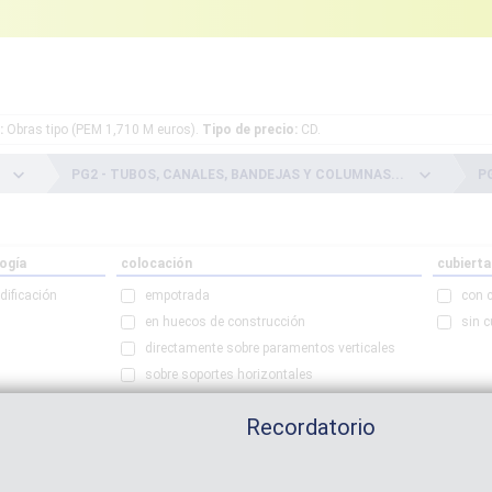
:
Obras tipo (PEM 1,710 M euros).
Tipo de precio:
CD.
keyboard_arrow_down
keyboard_arrow_down
.
PG2 -
TUBOS, CANALES, BANDEJAS Y COLUMNAS...
P
logía
colocación
cubierta
dificación
empotrada
con c
en huecos de construcción
sin c
directamente sobre paramentos verticales
sobre soportes horizontales
sobre soportes verticales
Recordatorio
suspendida
en suelo técnico